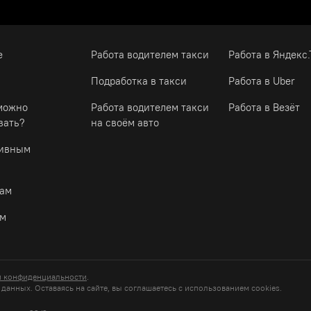
е
Работа водителем такси
Работа в Яндекс.
Подработка в такси
Работа в Uber
можно
Работа водителем такси
Работа в Везёт
вать?
на своём авто
тивным
ам
ам
й конфиденциальности
.
анных. Оставаясь на сайте, вы соглашаетесь c использованием cookies.