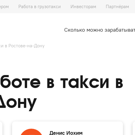
ером
Работа в грузотакси
Инвесторам
Партнёрам
Сколько можно зарабатыва
си в Ростове-на-Дону
боте в такси в
Дону
Денис Иохим