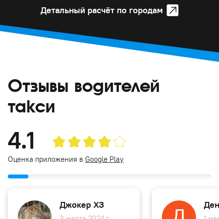
Детальный расчёт по городам
Отзывы водителей
такси
4.1
Оценка приложения в
Google Play
Джокер ХЗ
Ден
3 марта 2024 г.
1 ма