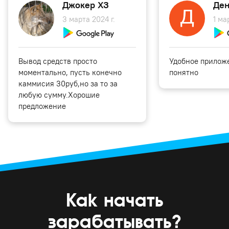
Джокер ХЗ
Ден
3 марта 2024 г.
1 ма
Вывод средств просто
Удобное приложе
моментально, пусть конечно
понятно
каммисия 30руб,но за то за
любую сумму.Хорошие
предложение
Как начать
зарабатывать?