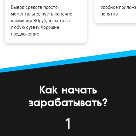
Вывод средств просто
Удобное приложе
моментально, пусть конечно
понятно
каммисия 30руб,но за то за
любую сумму.Хорошие
предложение
Как начать
зарабатывать?
1