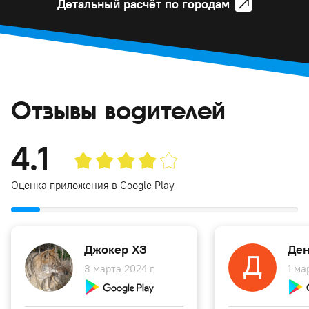
Детальный расчёт по городам
Отзывы водителей
4.1
Оценка приложения в
Google Play
Джокер ХЗ
Ден
3 марта 2024 г.
1 ма