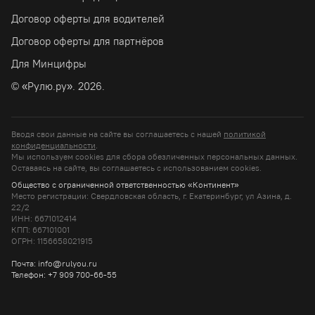
Договор оферты для водителей
Договор оферты для партнёров
Для Минцифры
© «Рулю.ру». 2026.
Вводя свои данные на сайте вы соглашаетесь с нашей
политикой
конфиденциальности
.
Мы используем cookies для сбора обезличенных персональных данных.
Оставаясь на сайте, вы соглашаетесь c использованием cookies.
Общество с ограниченной ответственностью «Континент»
Место регистрации: Свердловская область, г. Екатеринбург, ул Азина, д.
22/2
ИНН: 6671012414
КПП: 667101001
ОГРН: 1156658021915
Почта: info@rulyou.ru
Телефон: +7 909 700-66-55