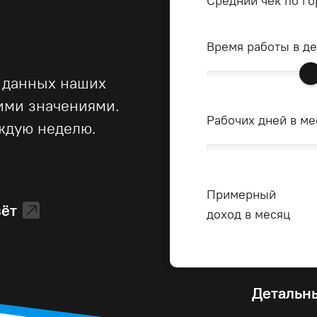
Средний чек по го
Время работы в д
 данных наших
ними значениями.
Рабочих дней в ме
ждую неделю.
Примерный
зёт
доход в месяц
Детальны