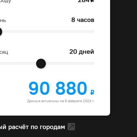
роду
8 часов
ень
20 дней
сяц
90 880
o
Данные актуальны на 6 февраля 2024 г.
й расчёт по городам