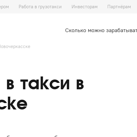
ером
Работа в грузотакси
Инвесторам
Партнёрам
Сколько можно зарабатыва
Новочеркасске
в такси в
ске