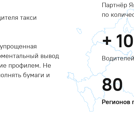
Партнёр Я
по количе
ителя такси
+
1
 упрощенная
моментальный вывод
Водителей
ние профилем. Не
полнять бумаги и
80
Регионов 