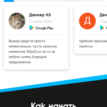
Джокер ХЗ
Ден
3 марта 2024 г.
1 ма
Вывод средств просто
Удобное приложе
моментально, пусть конечно
понятно
каммисия 30руб,но за то за
любую сумму.Хорошие
предложение
Как начать