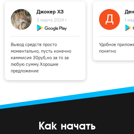
Джокер ХЗ
Ден
3 марта 2024 г.
1 ма
Вывод средств просто
Удобное приложе
моментально, пусть конечно
понятно
каммисия 30руб,но за то за
любую сумму.Хорошие
предложение
Как начать