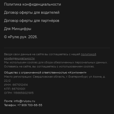
Политика конфиденциальности
Договор оферты для водителей
Договор оферты для партнёров
Для Минцифры
© «Рулю.ру». 2026.
Вводя свои данные на сайте вы соглашаетесь с нашей
политикой
конфиденциальности
.
Мы используем cookies для сбора обезличенных персональных данных.
Оставаясь на сайте, вы соглашаетесь c использованием cookies.
Общество с ограниченной ответственностью «Континент»
Место регистрации: Свердловская область, г. Екатеринбург, ул Азина, д.
22/2
ИНН: 6671012414
КПП: 667101001
ОГРН: 1156658021915
Почта: info@rulyou.ru
Телефон: +7 909 700-66-55