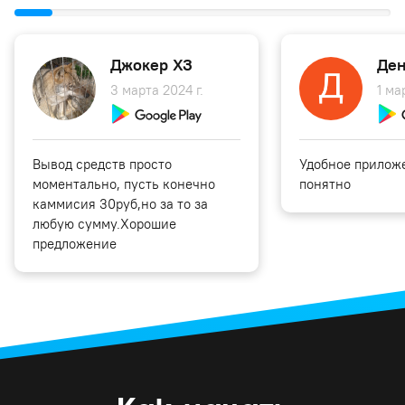
Джокер ХЗ
Ден
3 марта 2024 г.
1 ма
Вывод средств просто
Удобное приложе
моментально, пусть конечно
понятно
каммисия 30руб,но за то за
любую сумму.Хорошие
предложение