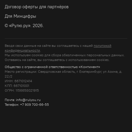
Договор оферты для партнёров
Для Минцифры
© «Рулю.ру». 2026.
Вводя свои данные на сайте вы соглашаетесь с нашей
политикой
конфиденциальности
.
Мы используем cookies для сбора обезличенных персональных данных.
Оставаясь на сайте, вы соглашаетесь c использованием cookies.
Общество с ограниченной ответственностью «Континент»
Место регистрации: Свердловская область, г. Екатеринбург, ул Азина, д.
22/2
ИНН: 6671012414
КПП: 667101001
ОГРН: 1156658021915
Почта: info@rulyou.ru
Телефон: +7 909 700-66-55