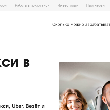
ером
Работа в грузотакси
Инвесторам
Партнёрам
Сколько можно зарабатыва
кси в
кси, Uber, Везёт и