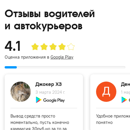
Отзывы водителей
и автокурьеров
4.1
Оценка приложения в
Google Play
Джокер ХЗ
Ден
3 марта 2024 г.
1 ма
Вывод средств просто
Удобное приложе
моментально, пусть конечно
понятно
каммисия 30руб,но за то за