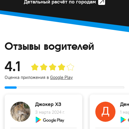
Детальный расчёт по городам
Отзывы водителей
4.1
Оценка приложения в
Google Play
Джокер ХЗ
Ден
3 марта 2024 г.
1 ма