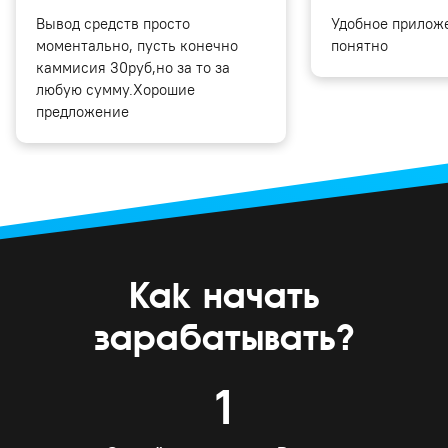
Вывод средств просто
Удобное приложе
моментально, пусть конечно
понятно
каммисия 30руб,но за то за
любую сумму.Хорошие
предложение
Как начать
зарабатывать?
1