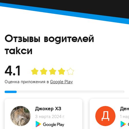
Отзывы водителей
такси
4.1
Оценка приложения в
Google Play
Джокер ХЗ
Ден
3 марта 2024 г.
1 ма