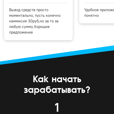
Вывод средств просто
Удобное приложе
моментально, пусть конечно
понятно
каммисия 30руб,но за то за
любую сумму.Хорошие
предложение
Как начать
зарабатывать?
1