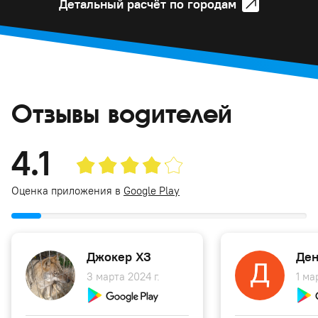
Детальный расчёт по городам
Отзывы водителей
4.1
Оценка приложения в
Google Play
Джокер ХЗ
Ден
3 марта 2024 г.
1 ма