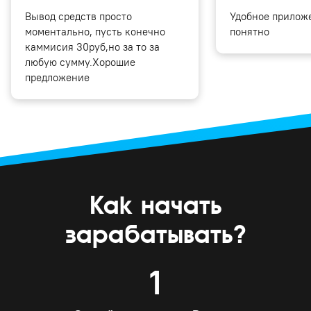
Вывод средств просто
Удобное приложе
моментально, пусть конечно
понятно
каммисия 30руб,но за то за
любую сумму.Хорошие
предложение
Как начать
зарабатывать?
1