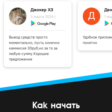
Джокер ХЗ
Ден
3 марта 2024 г.
1 ма
Вывод средств просто
Удобное приложе
моментально, пусть конечно
понятно
каммисия 30руб,но за то за
любую сумму.Хорошие
предложение
Как начать