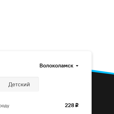
Волоколамск
Детский
228
роду
o