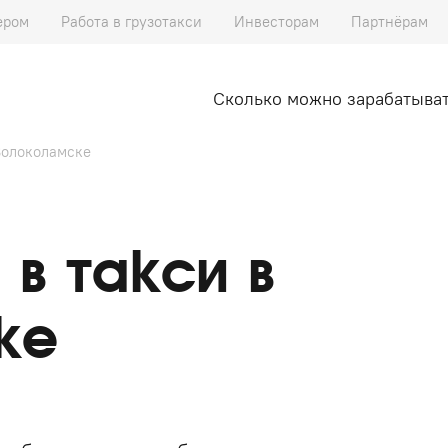
ером
Работа в грузотакси
Инвесторам
Партнёрам
Сколько можно зарабатыва
Волоколамске
в такси в
ке