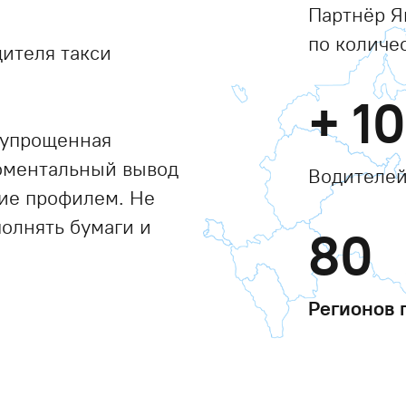
Партнёр Я
по количе
ителя такси
+
1
 упрощенная
моментальный вывод
Водителей
ние профилем. Не
полнять бумаги и
80
Регионов 