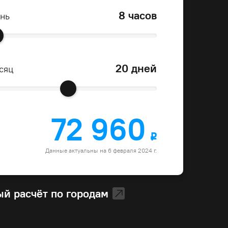
8 часов
ень
20 дней
сяц
72 960
o
Данные актуальны на 6 февраля 2024 г.
й расчёт по городам