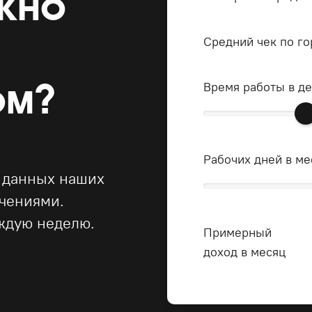
жно
Средний чек по го
ом?
Время работы в д
Рабочих дней в ме
 данных наших
ачениями.
ждую неделю.
Примерный
доход в месяц