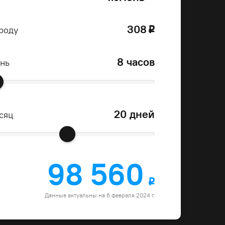
308
роду
o
8 часов
ень
20 дней
сяц
98 560
o
Данные актуальны на 6 февраля 2024 г.