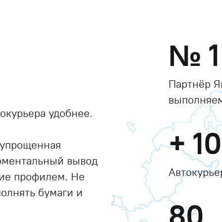
№
1
Партнёр Я
выполняем
окурьера удобнее.
+
1
 упрощенная
моментальный вывод
Автокурье
ние профилем. Не
полнять бумаги и
80