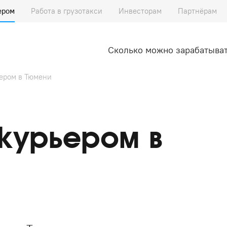
ером
Работа в грузотакси
Инвесторам
Партнёрам
Сколько можно зарабатыва
ьером в Тюмени
курьером в