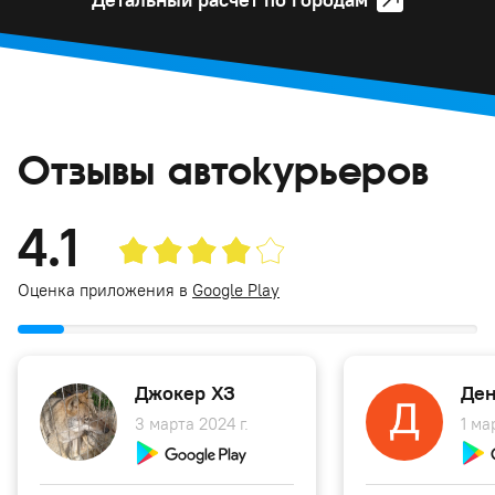
Отзывы автокурьеров
4.1
Оценка приложения в
Google Play
Джокер ХЗ
Ден
3 марта 2024 г.
1 ма