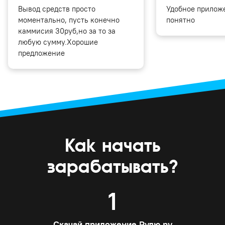
Вывод средств просто
Удобное приложе
моментально, пусть конечно
понятно
каммисия 30руб,но за то за
любую сумму.Хорошие
предложение
Как начать
зарабатывать?
1
Скачай приложение Рулю.ру