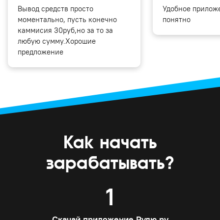
Вывод средств просто
Удобное приложе
моментально, пусть конечно
понятно
каммисия 30руб,но за то за
любую сумму.Хорошие
предложение
Как начать
зарабатывать?
1
Скачай приложение Рулю.ру