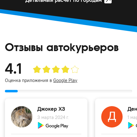
Отзывы автокурьеров
4.1
Оценка приложения в
Google Play
Джокер ХЗ
Ден
3 марта 2024 г.
1 ма