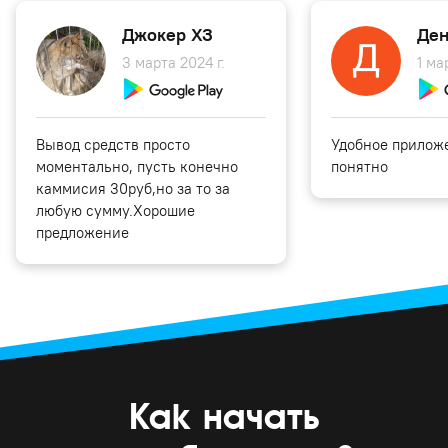
Джокер ХЗ
Ден
3 марта 2024 г.
1 ма
Вывод средств просто
Удобное приложе
моментально, пусть конечно
понятно
каммисия 30руб,но за то за
любую сумму.Хорошие
предложение
Как начать