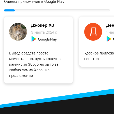
Оценка приложения в
Google Play
Джокер ХЗ
Ден
3 марта 2024 г.
1 ма
Вывод средств просто
Удобное приложе
моментально, пусть конечно
понятно
каммисия 30руб,но за то за
любую сумму.Хорошие
предложение