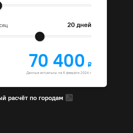
20 дней
сяц
70 400
o
Данные актуальны на 6 февраля 2024 г.
й расчёт по городам