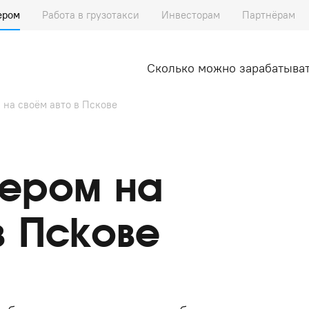
ером
Работа в грузотакси
Инвесторам
Партнёрам
Сколько можно зарабатыва
 на своём авто в Пскове
ьером на
в Пскове