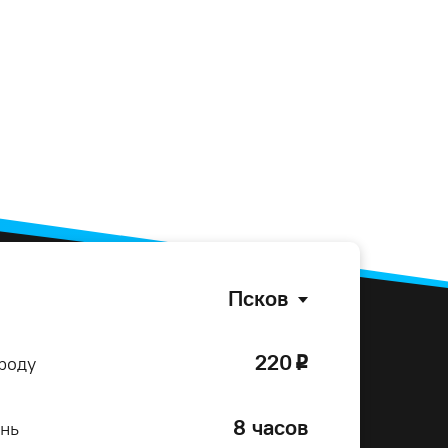
Псков
220
роду
o
8 часов
ень