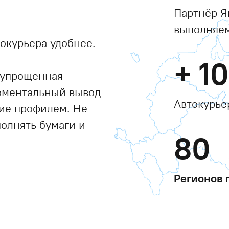
Партнёр Я
выполняем
окурьера удобнее.
+
1
 упрощенная
моментальный вывод
Автокурье
ние профилем. Не
полнять бумаги и
80
Регионов 