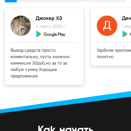
Джокер ХЗ
Ден
3 марта 2024 г.
1 ма
Вывод средств просто
Удобное приложе
моментально, пусть конечно
понятно
каммисия 30руб,но за то за
любую сумму.Хорошие
предложение
Как начать