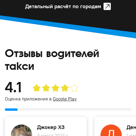
Детальный расчёт по городам
Отзывы водителей
такси
4.1
Оценка приложения в
Google Play
Джокер ХЗ
Ден
3 марта 2024 г.
1 ма