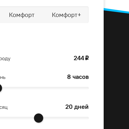
Комфорт
Комфорт+
244
роду
o
8 часов
ень
20 дней
сяц