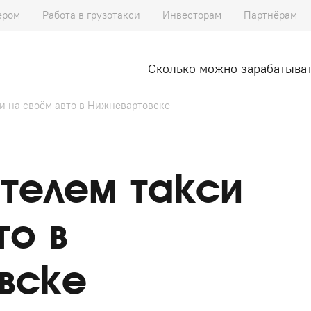
ером
Работа в грузотакси
Инвесторам
Партнёрам
Сколько можно зарабатыва
и на своём авто в Нижневартовске
телем такси
то в
вске