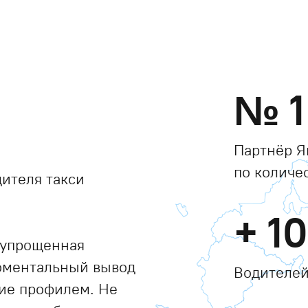
№
1
Партнёр Я
по количе
ителя такси
+
1
 упрощенная
моментальный вывод
Водителей
ние профилем. Не