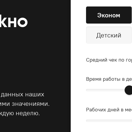
Эконом
жно
Детский
Средний чек по го
Время работы в д
 данных наших
ними значениями.
Рабочих дней в ме
ждую неделю.