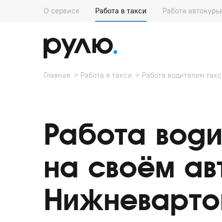
О сервисе
Работа в такси
Работа автокурь
Главная
Работа в такси
Работа водителем такс
Работа води
на своём ав
Нижневарто