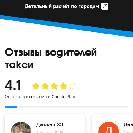
Детальный расчёт по городам
Отзывы водителей
такси
4.1
Оценка приложения в
Google Play
Джокер ХЗ
Ден
3 марта 2024 г.
1 ма