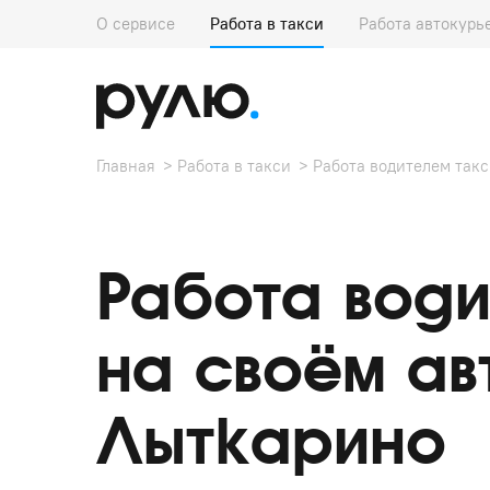
О сервисе
Работа в такси
Работа автокурь
Главная
Работа в такси
Работа водителем такс
Работа води
на своём ав
Лыткарино