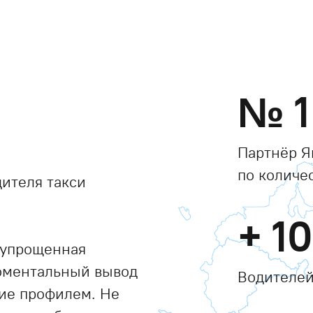
№
1
Партнёр Я
по количе
ителя такси
+
1
 упрощенная
моментальный вывод
Водителей
ние профилем. Не