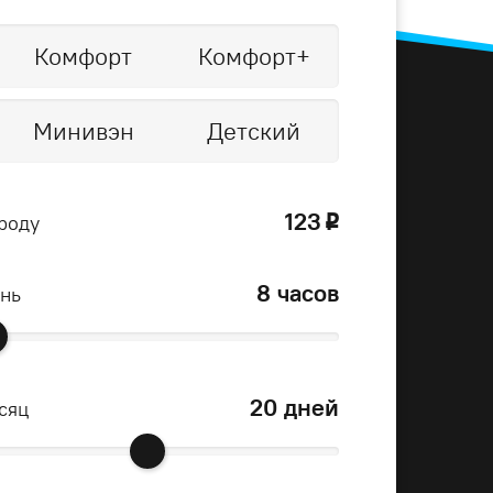
Комфорт
Комфорт+
Минивэн
Детский
123
роду
o
8 часов
ень
20 дней
сяц