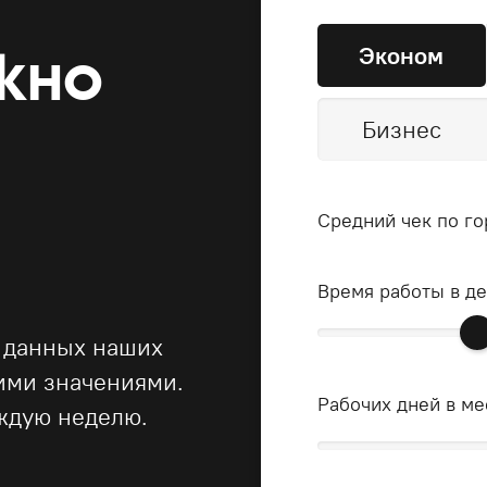
Эконом
жно
Бизнес
Средний чек по го
Время работы в д
 данных наших
ними значениями.
Рабочих дней в ме
ждую неделю.