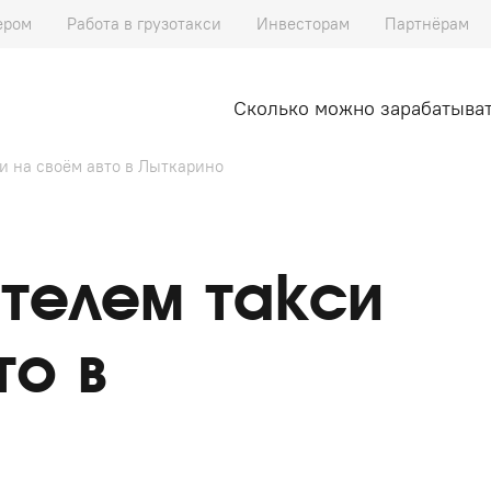
ером
Работа в грузотакси
Инвесторам
Партнёрам
Сколько можно зарабатыва
и на своём авто в Лыткарино
телем такси
то в