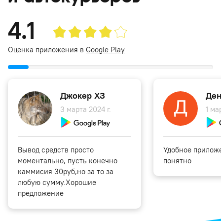
4.1
Оценка приложения в
Google Play
Джокер ХЗ
Ден
3 марта 2024 г.
1 ма
Вывод средств просто
Удобное приложе
моментально, пусть конечно
понятно
каммисия 30руб,но за то за
любую сумму.Хорошие
предложение