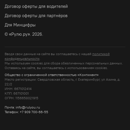
Договор оферты для водителей
Договор оферты для партнёров
Для Минцифры
© «Рулю.ру». 2026.
Вводя свои данные на сайте вы соглашаетесь с нашей
политикой
конфиденциальности
.
Мы используем cookies для сбора обезличенных персональных данных.
Оставаясь на сайте, вы соглашаетесь c использованием cookies.
Общество с ограниченной ответственностью «Континент»
Место регистрации: Свердловская область, г. Екатеринбург, ул Азина, д.
22/2
ИНН: 6671012414
КПП: 667101001
ОГРН: 1156658021915
Почта: info@rulyou.ru
Телефон: +7 909 700-66-55