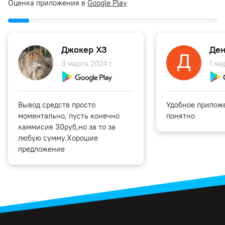
Оценка приложения в
Google Play
Джокер ХЗ
Ден
3 марта 2024 г.
1 ма
Вывод средств просто
Удобное приложе
моментально, пусть конечно
понятно
каммисия 30руб,но за то за
любую сумму.Хорошие
предложение