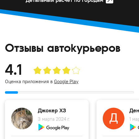
Отзывы автокурьеров
4.1
Оценка приложения в
Google Play
Джокер ХЗ
Ден
3 марта 2024 г.
1 ма