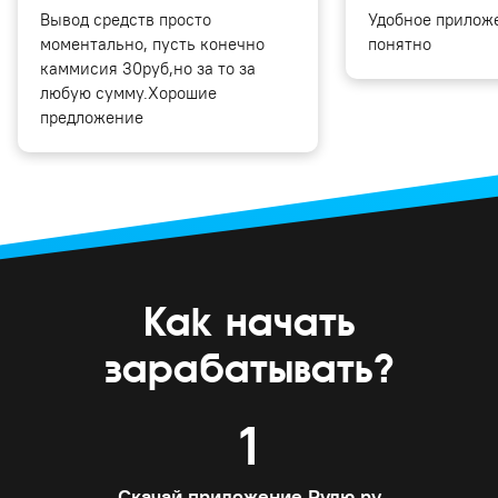
Вывод средств просто
Удобное приложе
моментально, пусть конечно
понятно
каммисия 30руб,но за то за
любую сумму.Хорошие
предложение
Как начать
зарабатывать?
1
Скачай приложение Рулю.ру