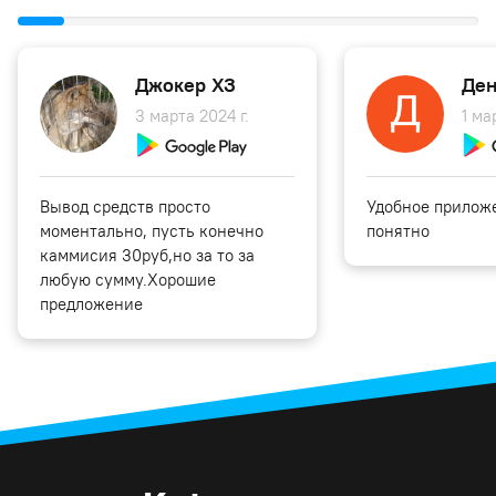
Джокер ХЗ
Ден
3 марта 2024 г.
1 ма
Вывод средств просто
Удобное приложе
моментально, пусть конечно
понятно
каммисия 30руб,но за то за
любую сумму.Хорошие
предложение