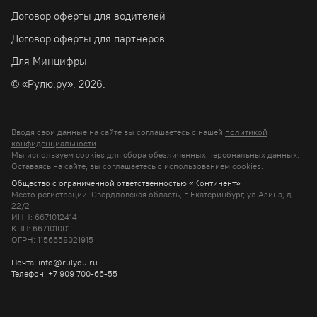
Договор оферты для водителей
Договор оферты для партнёров
Для Минцифры
© «Рулю.ру». 2026.
Вводя свои данные на сайте вы соглашаетесь с нашей
политикой
конфиденциальности
.
Мы используем cookies для сбора обезличенных персональных данных.
Оставаясь на сайте, вы соглашаетесь c использованием cookies.
Общество с ограниченной ответственностью «Континент»
Место регистрации: Свердловская область, г. Екатеринбург, ул Азина, д.
22/2
ИНН: 6671012414
КПП: 667101001
ОГРН: 1156658021915
Почта: info@rulyou.ru
Телефон: +7 909 700-66-55