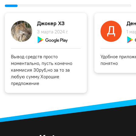
Джокер ХЗ
Ден
3 марта 2024 г.
1 ма
Вывод средств просто
Удобное приложе
моментально, пусть конечно
понятно
каммисия 30руб,но за то за
любую сумму.Хорошие
предложение