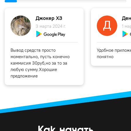
Джокер ХЗ
Ден
3 марта 2024 г.
1 ма
Вывод средств просто
Удобное приложе
моментально, пусть конечно
понятно
каммисия 30руб,но за то за
любую сумму.Хорошие
предложение
Как начать