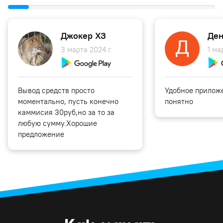
Джокер ХЗ
Ден
3 марта 2024 г.
1 ма
Вывод средств просто
Удобное приложе
моментально, пусть конечно
понятно
каммисия 30руб,но за то за
любую сумму.Хорошие
предложение