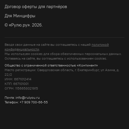
Договор оферты для партнёров
Для Минцифры
© «Рулю.ру». 2026.
Вводя свои данные на сайте вы соглашаетесь с нашей
политикой
конфиденциальности
.
Мы используем cookies для сбора обезличенных персональных данных.
Оставаясь на сайте, вы соглашаетесь c использованием cookies.
Общество с ограниченной ответственностью «Континент»
Место регистрации: Свердловская область, г. Екатеринбург, ул Азина, д.
22/2
ИНН: 6671012414
КПП: 667101001
ОГРН: 1156658021915
Почта: info@rulyou.ru
Телефон: +7 909 700-66-55